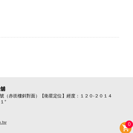
老舖
9號（赤崁樓斜對面）【衛星定位】經度：１２０‧２０１４
１°
.tw
0