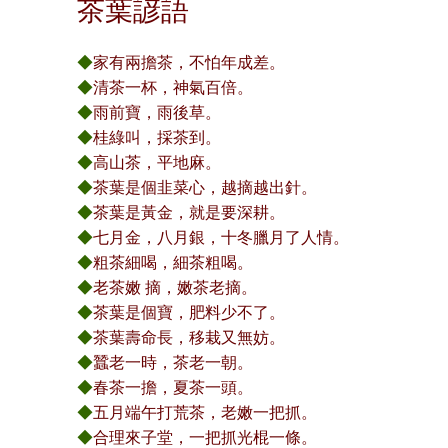
茶葉諺語
◆
家有兩擔茶，不怕年成差。
◆
清茶一杯，神氣百倍。
◆
雨前寶，雨後草。
◆
桂綠叫，採茶到。
◆
高山茶，平地麻。
◆
茶葉是個韭菜心，越摘越出針。
◆
茶葉是黃金，就是要深耕。
◆
七月金，八月銀，十冬臘月了人情。
◆
粗茶細喝，細茶粗喝。
◆
老茶嫩 摘，嫩茶老摘。
◆
茶葉是個寶，肥料少不了。
◆
茶葉壽命長，移栽又無妨。
◆
蠶老一時，茶老一朝。
◆
春茶一擔，夏茶一頭。
◆
五月端午打荒茶，老嫩一把抓。
◆
合理來子堂，一把抓光棍一條。