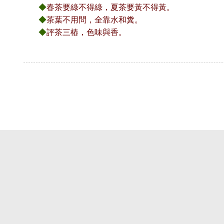
◆
春茶要綠不得綠，夏茶要黃不得黃。
◆
茶葉不用問，全靠水和糞。
◆
評茶三樁，色味與香。