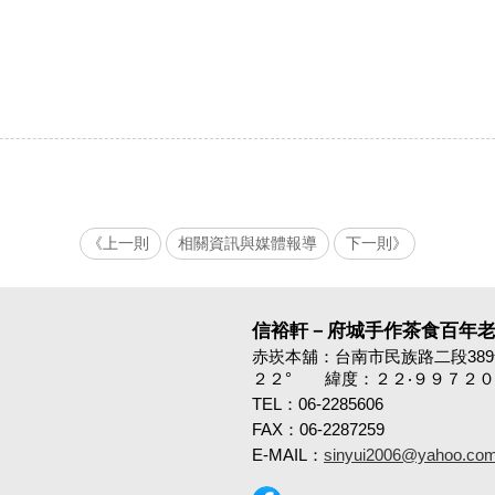
《上一則
相關資訊與媒體報導
下一則》
信裕軒－府城手作茶食百年
赤崁本舖：台南市民族路二段38
２２° 緯度：２２‧９９７２０
TEL：06-2285606
FAX：06-2287259
E-MAIL：
sinyui2006@yahoo.com