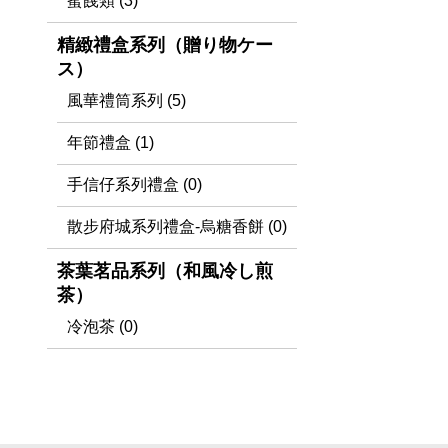
蜜餞類 (3)
精緻禮盒系列（贈り物ケー
ス）
風華禮筒系列 (5)
年節禮盒 (1)
手信仔系列禮盒 (0)
散步府城系列禮盒-烏糖香餅 (0)
茶葉茗品系列（和風冷し煎
茶）
冷泡茶 (0)