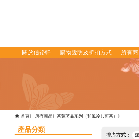
關於信裕軒
購物說明及折扣方式
所有商
首頁
所有商品
茶葉茗品系列（和風冷し煎茶）
產品分類
排序方式：