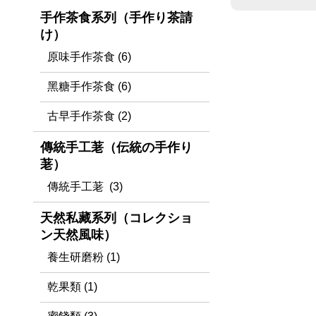
手作茶食系列（手作り茶請
け）
原味手作茶食 (6)
黑糖手作茶食 (6)
古早手作茶食 (2)
傳統手工荖（伝統の手作り
荖）
傳統手工荖 (3)
天然私藏系列（コレクショ
ン天然風味）
養生研磨粉 (1)
乾果類 (1)