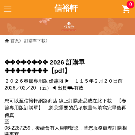
0
信裕軒
首頁
訂購單下載
✤✤✤✤✤✤✤✤ 2026 訂購單
✤✤✤✤✤✤✤✤【pdf】
２０２６春節專用版 優惠限 ▶ １１５年２月２０日前
2026／02／20 （五）◀ 出貨⛟有效
您可以至信裕軒網路商店 線上訂購產品或在此下載 【春
節專用版訂購單】 ,將您需要的品項數量✎填寫完畢後再
傳真
06-2287259，後續會有人員聯繫您，替您服務處理訂購相
關事宜。