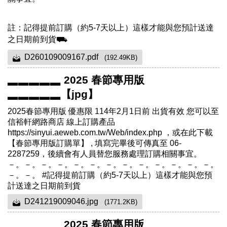
註：記得提前訂購（約5-7天以上）這樣才能與您預計送達
之日期前到貨⛟
D260109009167.pdf
(192.49KB)
▂▂▂▂▂ 2025 春節專用版
▂▂▂▂▂【jpg】
2025春節專用版 優惠限 114年2月1日前 出貨有效 您可以至
信裕軒網路商店 線上訂購產品
https://sinyui.aeweb.com.tw/Web/index.php ，或在此下載
【春節專用版訂購單】 , 填寫完畢後可傳真至 06-
2287259，後續會有人員替您服務處理訂購相關事宜。
－。－。－。－。－。－。－。－。－。－。－。－。－。
－。－。 #記得提前訂購（約5-7天以上）這樣才能與您預
計送達之日期前到貨
D241219009046.jpg
(1771.2KB)
▂▂▂▂▂ 2025 春節專用版