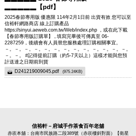
▂▂▂▂▂【pdf】
2025春節專用版 優惠限 114年2月1日前 出貨有效 您可以至
信裕軒網路商店 線上訂購產品
https://sinyui.aeweb.com.tw/Web/index.php ，或在此下載
【春節專用版訂購單】 , 填寫完畢後可傳真至 06-
2287259，後續會有人員替您服務處理訂購相關事宜。
－。－。－。－。－。－。－。－。－。－。－。－。－。
－。－。 #記得提前訂購（約5-7天以上）這樣才能與您預
計送達之日期前到貨
D241219009045.pdf
(975.24KB)
信裕軒－府城手作茶食百年老舖
赤崁本舖：台南市民族路二段389號（赤崁樓斜對面）【衛星