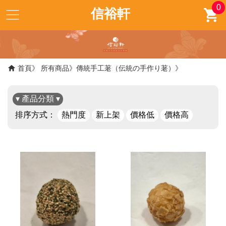
0
信裕軒
首頁
所有商品
傳統手工荖（伝統の手作り荖）
▾ 產品分類 ▾
排序方式：
熱門度
新上架
價格低
價格高