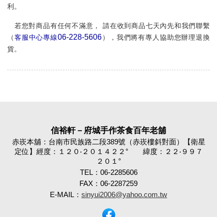
利。
若您對商品有任何不滿意，
請在收到商品七
天內
先和我們聯繫
06-228-5606
（
客服中心專線
），我們將有專人協助您辦理退換
貨。
信裕軒－府城手作茶食百年老舖
赤崁本舖：台南市民族路二段389號（赤崁樓斜對面）【衛星
定位】經度：１２０‧２０１４２２° 緯度：２２‧９９７
２０１°
TEL：06-2285606
FAX：06-2287259
E-MAIL：
sinyui2006@yahoo.com.tw