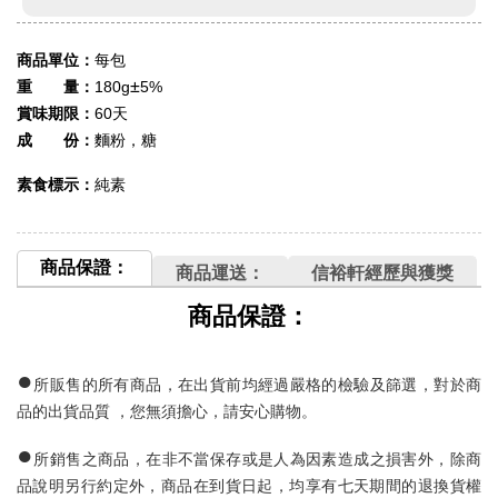
商品單位：
每包
±
重 量：
180g
5%
賞味期限：
60天
成 份：
麵粉，糖
素食標示：
純素
商品保證：
商品運送：
信裕軒經歷與獲獎
商品保證：
●
所販售的所有商品，在出貨前均經過嚴格的檢驗及篩選，對於商
品的出貨品質
，您無須擔心，請安心購物。
●
所銷售之商品，在非不當保存或是人為因素造成之損害外，除商
品說明另行約定外，商品在到貨日起，均享有七
天期間的退換貨權