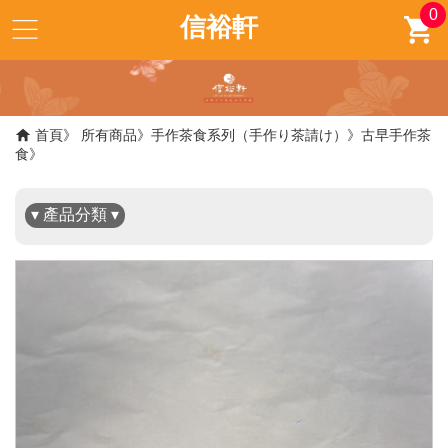
0
信裕軒
✖
首頁
所有商品
手作茶食系列（手作り茶請け）
古早手作茶
食
▾ 產品分類 ▾