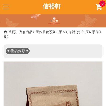
0
信裕軒
✖
首頁
所有商品
手作茶食系列（手作り茶請け）
原味手作茶
食
▾ 產品分類 ▾