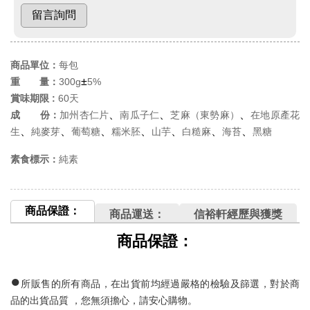
商品單位：
每包
±
重 量：
300g
5%
賞味期限 :
60天
、
、
、
成 份：
加州杏仁片
南瓜子仁
芝麻（東勢麻）
在地原產花
、
、
、
、
、
、
、
生
純麥芽
葡萄糖
糯米胚
山芋
白糙麻
海苔
黑糖
素食標示：
純素
商品保證：
商品運送：
信裕軒經歷與獲獎
商品保證：
●
所販售的所有商品，在出貨前均經過嚴格的檢驗及篩選，對於商
品的出貨品質
，您無須擔心，請安心購物。