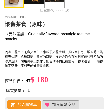
已被檢視
35598
次
商品編號： B06
懷舊茶食（原味）
（元味茶請／Originally flavored nostalgic teatime
snacks）
內有 花生／芝麻／杏仁／南瓜子／花生酥／原味杏仁荖／翠玉荖／黑
糖杏仁荖 八種口味，豐富的口味，極適合適合首次購買信裕軒產品的
客戶選購，採用純手工製作，配合獨特的低糖製程，香味濃郁，口感香
脆不黏牙，原料天然健康零負擔。
$ 180
商品售價： NT
購買數量：