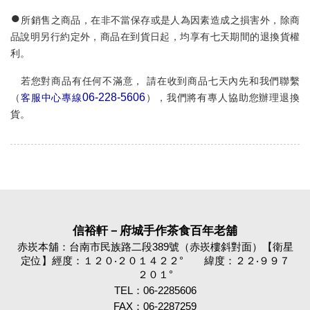
●
所銷售之商品，在非不當保存或是人為因素造成之損害外，除商
品說明另行約定外，商品在到貨日起，均享有七
天期間的退換貨權
利。
若您對商品有任何不滿意，
請在收到商品七
天內
先和我們聯繫
06-228-5606
（
客服中心專線
），我們將有專人協助您辦理退換
貨。
信裕軒－府城手作茶食百年老舖
赤崁本舖：台南市民族路二段389號（赤崁樓斜對面）【衛星
定位】經度：１２０‧２０１４２２° 緯度：２２‧９９７
２０１°
TEL：06-2285606
FAX：06-2287259