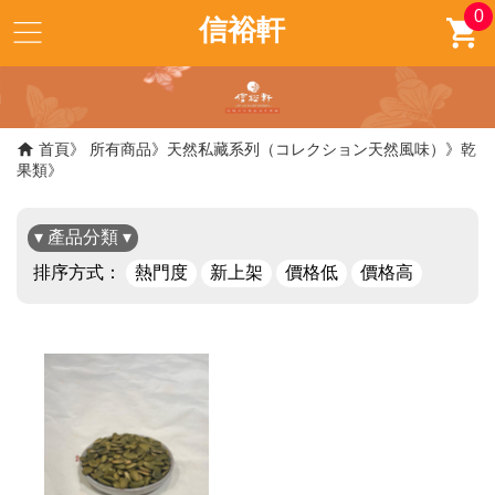
0
信裕軒
首頁
所有商品
天然私藏系列（コレクション天然風味）
乾
果類
▾ 產品分類 ▾
排序方式：
熱門度
新上架
價格低
價格高