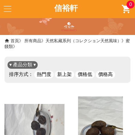
0
信裕軒
首頁
所有商品
天然私藏系列（コレクション天然風味）
蜜
餞類
▾ 產品分類 ▾
排序方式：
熱門度
新上架
價格低
價格高